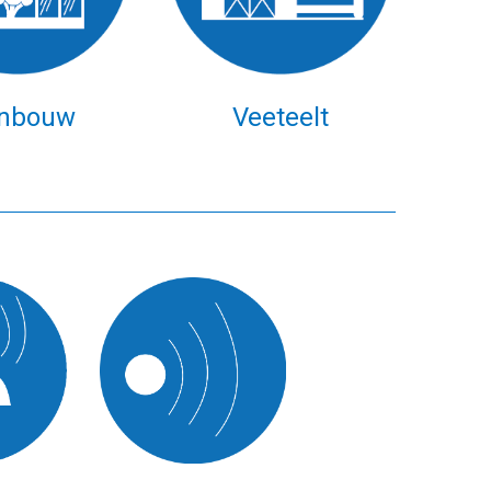
inbouw
Veeteelt