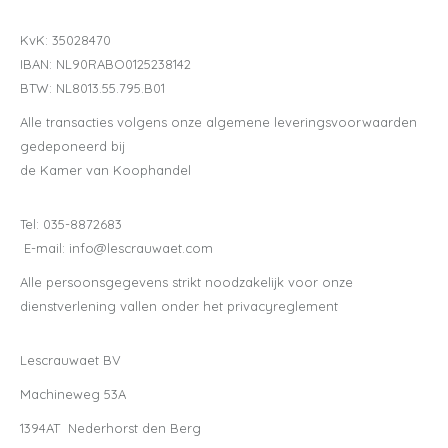
KvK: 35028470
IBAN: NL90RABO0125238142
BTW: NL8013.55.795.B01
Alle transacties volgens onze algemene leveringsvoorwaarden
gedeponeerd bij
de Kamer van Koophandel
Tel: 035-8872683
E-mail: info@lescrauwaet.com
Alle persoonsgegevens strikt noodzakelijk voor onze
dienstverlening vallen onder het privacyreglement
Lescrauwaet BV
Machineweg 53A
1394AT Nederhorst den Berg